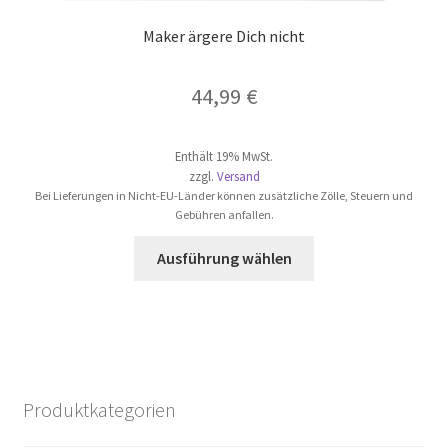
Maker ärgere Dich nicht
44,99
€
Enthält 19% MwSt.
zzgl.
Versand
Bei Lieferungen in Nicht-EU-Länder können zusätzliche Zölle, Steuern und
Gebühren anfallen.
Dieses
Ausführung wählen
Produkt
weist
mehrere
Varianten
auf.
Die
Produktkategorien
Optionen
können