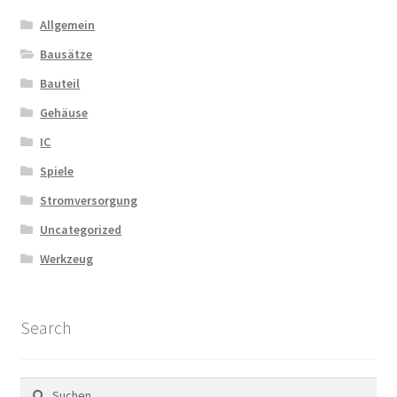
auf
Allgemein
der
Bausätze
Produktseite
Bauteil
gewählt
werden
Gehäuse
IC
Spiele
Stromversorgung
Uncategorized
Werkzeug
Search
Suchen