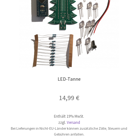
auf
der
Produktseite
gewählt
werden
LED-Tanne
14,99
€
Enthält 19% MwSt.
zzgl.
Versand
Bei Lieferungen in Nicht-EU-Länder können zusätzliche Zölle, Steuern und
Gebühren anfallen.