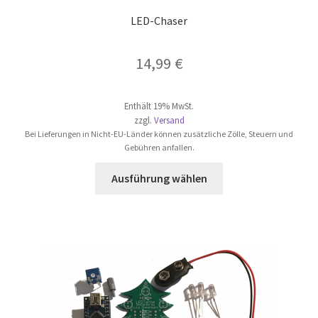
LED-Chaser
14,99
€
Enthält 19% MwSt.
zzgl.
Versand
Bei Lieferungen in Nicht-EU-Länder können zusätzliche Zölle, Steuern und
Gebühren anfallen.
Dieses
Ausführung wählen
Produkt
weist
mehrere
Varianten
auf.
Die
Optionen
können