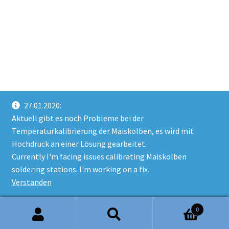
27.01.2020:
Aktuell gibt es noch Probleme bei der
Temperaturkalibrierung der Maiskolben, es wird mit
Hochdruck an einer Lösung gearbeitet.
Currently I'm facing issues calibrating Maiskolben
soldering stations. I'm working on a fix.
Verstanden
0
Suche
Suchen