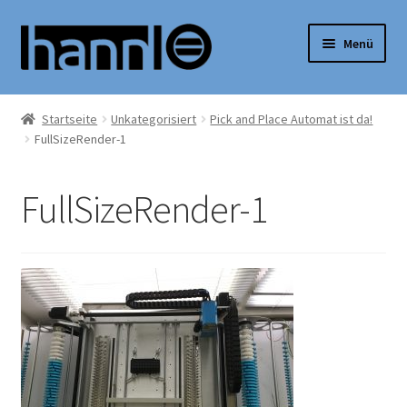
Zum
Zum
Menü
Menü
Inhalt
springen
springen
Unterm
Shop
auskla
Startseite
Unkategorisiert
Pick and Place Automat ist da!
FullSizeRender-1
News
Über mich
FullSizeRender-1
Support
Mein Konto
Unterm
Deutsch
auskla