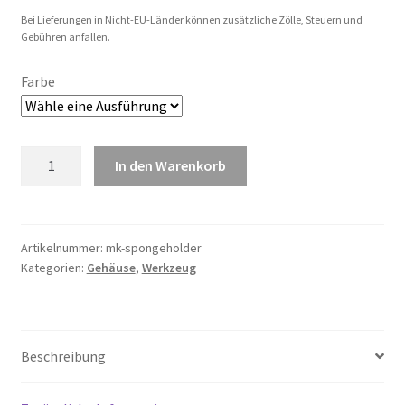
Bei Lieferungen in Nicht-EU-Länder können zusätzliche Zölle, Steuern und
Gebühren anfallen.
Farbe
Maiskolben
In den Warenkorb
Schwammhalter
Menge
Artikelnummer:
mk-spongeholder
Kategorien:
Gehäuse
,
Werkzeug
Beschreibung