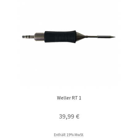
Die
Optionen
können
auf
der
Produktseite
gewählt
werden
Weller RT 1
39,99
€
Enthält 19% MwSt.