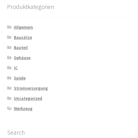
Die
Produktkategorien
Optionen
können
auf
Allgemein
der
Bausätze
Produktseite
Bauteil
gewählt
werden
Gehäuse
IC
Spiele
Stromversorgung
Uncategorized
Werkzeug
Search