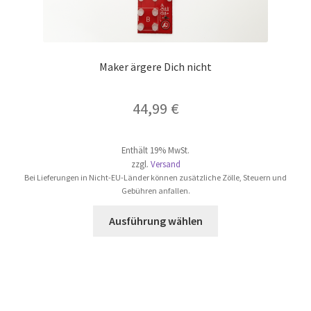
Maker ärgere Dich nicht
44,99
€
Enthält 19% MwSt.
zzgl.
Versand
Bei Lieferungen in Nicht-EU-Länder können zusätzliche Zölle, Steuern und
Gebühren anfallen.
Dieses
Ausführung wählen
Produkt
weist
mehrere
Varianten
auf.