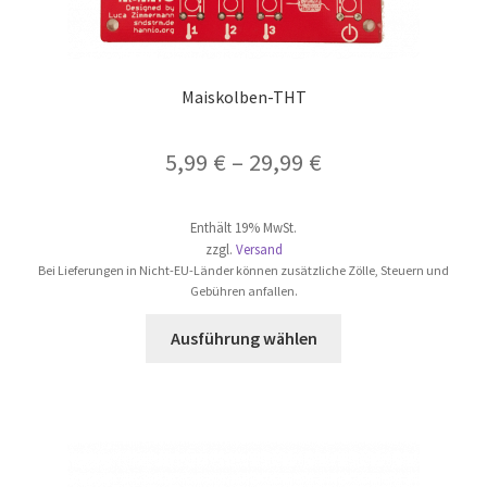
Maiskolben-THT
5,99
€
–
29,99
€
Enthält 19% MwSt.
zzgl.
Versand
Bei Lieferungen in Nicht-EU-Länder können zusätzliche Zölle, Steuern und
Gebühren anfallen.
Dieses
Ausführung wählen
Produkt
weist
mehrere
Varianten
auf.