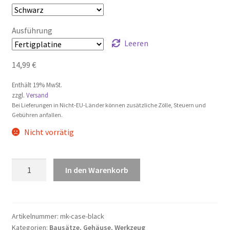
Ausführung
Leeren
14,99
€
Enthält 19% MwSt.
zzgl.
Versand
Bei Lieferungen in Nicht-EU-Länder können zusätzliche Zölle, Steuern und
Gebühren anfallen.
Nicht vorrätig
Maiskolben
In den Warenkorb
Gehäuse
mit
Halter
Menge
Artikelnummer:
mk-case-black
Kategorien:
Bausätze
,
Gehäuse
,
Werkzeug