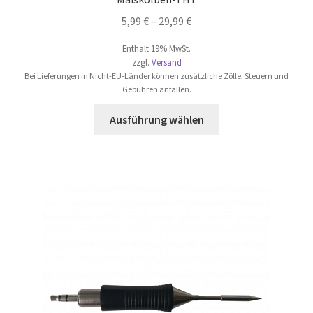
5,99
€
–
29,99
€
Enthält 19% MwSt.
zzgl.
Versand
Bei Lieferungen in Nicht-EU-Länder können zusätzliche Zölle, Steuern und
Gebühren anfallen.
Dieses
Ausführung wählen
Produkt
weist
mehrere
Varianten
auf.
Die
Optionen
können
auf
der
Produktseite