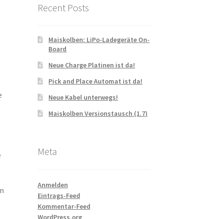
Recent Posts
Maiskolben: LiPo-Ladegeräte On-
Board
Neue Charge Platinen ist da!
Pick and Place Automat ist da!
e
Neue Kabel unterwegs!
Maiskolben Versionstausch (1.7)
Meta
e
Anmelden
rn
Eintrags-Feed
Kommentar-Feed
WordPress.org