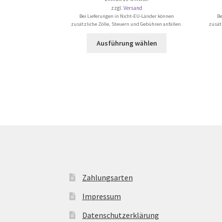
zzgl.
Versand
Bei Lieferungen in Nicht-EU-Länder können
Be
zusätzliche Zölle, Steuern und Gebühren anfallen.
zusät
Dieses
Ausführung wählen
Produkt
weist
mehrere
Varianten
auf.
Die
Optionen
können
auf
der
Produktseite
gewählt
Zahlungsarten
werden
Impressum
Datenschutzerklärung