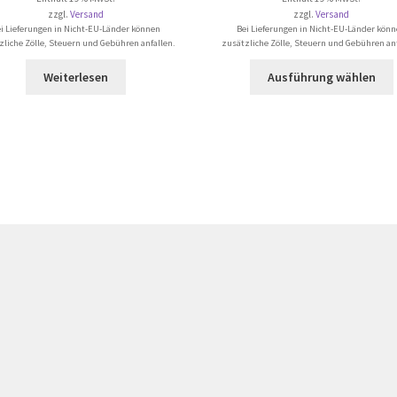
zzgl.
Versand
zzgl.
Versand
i Lieferungen in Nicht-EU-Länder können
Bei Lieferungen in Nicht-EU-Länder kön
zliche Zölle, Steuern und Gebühren anfallen.
zusätzliche Zölle, Steuern und Gebühren anf
Weiterlesen
Ausführung wählen
a