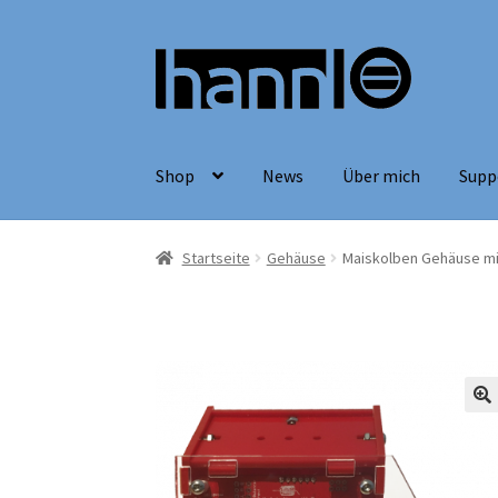
Zum
Zum
Menü
Inhalt
springen
springen
Shop
News
Über mich
Supp
Startseite
Gehäuse
Maiskolben Gehäuse mi