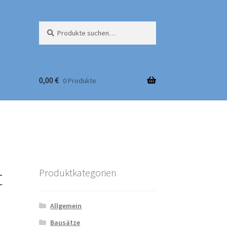
Suche
Suchen
nach:
0,00
€
0 Produkte
t
Produktkategorien
Allgemein
Bausätze