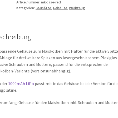
Menge
Artikelnummer:
mk-case-red
Kategorien:
Bausätze
,
Gehäuse
,
Werkzeug
schreibung
passende Gehäuse zum Maiskolben mit Halter für die aktive Spitz
Ablage für drei weitere Spitzen aus lasergeschnittenem Plexiglas.
usive Schrauben und Muttern, passend für die entsprechende
kolben-Variante (versionsunabhängig).
h der
1000mAh LiPo
passt mit in das Gehäuse bei der Version für di
igplatine.
erumfang: Gehäuse für den Maiskolben inkl. Schrauben und Mutte